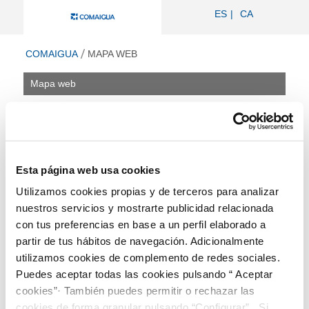
Mapa web - Comaigua
ES
CA
ir a inicio
COMAIGUA
MAPA WEB
Mapa web
Mapa web
Empresa y Organización
Funciones Desarrolladas
Accionistas de la sociedad
Esta página web usa cookies
Órgano de Gobierno
Utilizamos cookies propias y de terceros para analizar
Organigrama Funcional
nuestros servicios y mostrarte publicidad relacionada
RRHH
Información económica y estadística
con tus preferencias en base a un perfil elaborado a
Contratos y subvenciones
partir de tus hábitos de navegación. Adicionalmente
Licitaciones en Trámite
utilizamos cookies de complemento de redes sociales.
Normativa aplicable
Puedes aceptar todas las cookies pulsando “ Aceptar
Relación con la ciudadanía
cookies”· También puedes permitir o rechazar las
cookies de forma granular pulsando “Configurar”. Si