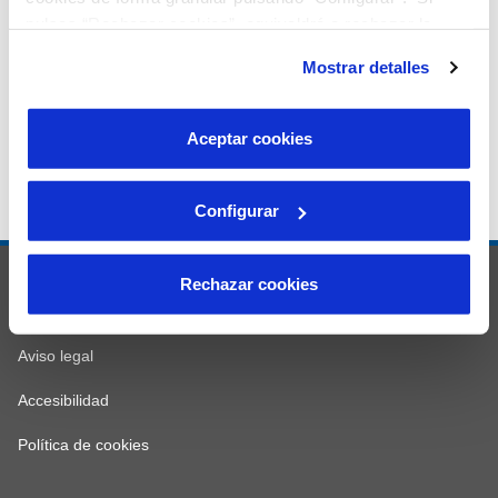
pulsas “Rechazar cookies”, equivaldrá a rechazar la
instalación de todas las cookies salvo las necesarias que
Mostrar detalles
son indispensables para que el sitio web funcione y que
por tanto no se pueden desactivar. Puedes consultar
más información en nuestra
Política de Cookies
Aceptar cookies
Configurar
© Comaigua
Rechazar cookies
Mapa web
Aviso legal
Accesibilidad
Política de cookies