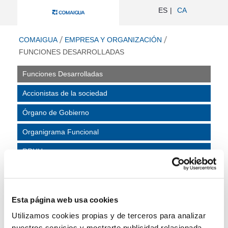
Funciones Desarrolladas - Comaigua
ES
CA
ir a inicio
COMAIGUA
EMPRESA Y ORGANIZACIÓN
FUNCIONES DESARROLLADAS
Funciones Desarrolladas
Accionistas de la sociedad
Órgano de Gobierno
Organigrama Funcional
RRHH
Funciones
desarrolladas
Esta página web usa cookies
La actividad principal que desarrolla Comaigua es la
Utilizamos cookies propias y de terceros para analizar
prestación de servicios relacionados con la gestión del ciclo
nuestros servicios y mostrarte publicidad relacionada