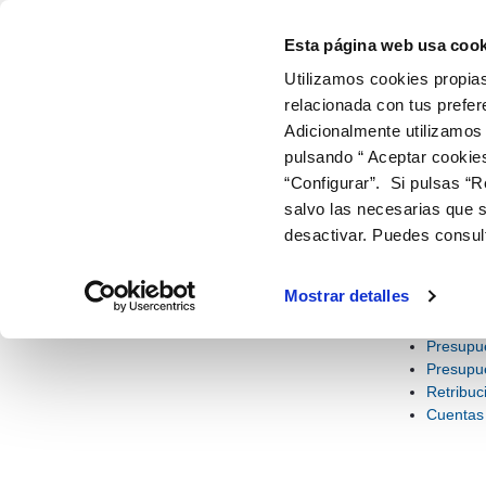
Información económica y estadística
Saltar al contenido
Esta página web usa cook
Utilizamos cookies propias
relacionada con tus prefer
ir a inicio
Adicionalmente utilizamos
EMPRESA Y ORGANIZACIÓN
INFORMACIÓN 
ESTADÍ
pulsando “ Aceptar cookie
“Configurar”. Si pulsas “R
COMAIGUA
INFORMACIÓN ECONÓMICA Y ESTADÍ
salvo las necesarias que s
desactivar. Puedes consul
Infor
Información económica y
estadística
Este apartado 
Mostrar detalles
sobre la calida
Presupu
Presupue
Retribuc
Cuentas 