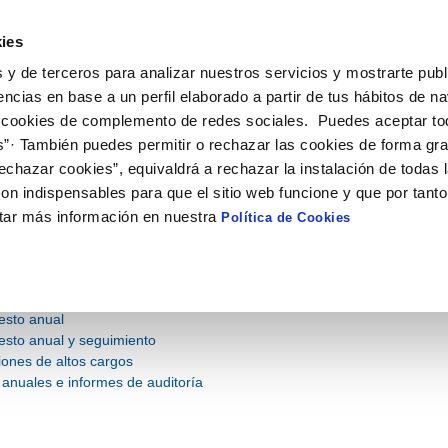
 - Comaigua
ies
 y de terceros para analizar nuestros servicios y mostrarte publ
encias en base a un perfil elaborado a partir de tus hábitos de n
 cookies de complemento de redes sociales. Puedes aceptar to
ECONÓMICA Y
CONTRATOS Y
NORMATIV
STICA
SUBVENCIONES
s”· También puedes permitir o rechazar las cookies de forma gr
echazar cookies”, equivaldrá a rechazar la instalación de todas 
STICA
on indispensables para que el sitio web funcione y que por tant
tar más información en nuestra
Política de Cookies
mación económica y estadístic
incluye información de presupuestos, cuentas anuales e informes de au
d del servicio.
esto anual
sto anual y seguimiento
iones de altos cargos
anuales e informes de auditoría