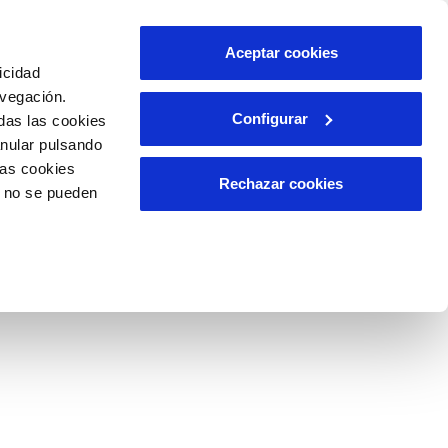
ES
CA
Aceptar cookies
icidad
avegación.
Configurar
das las cookies
A APLICABLE
RELACIÓN CON LA
CIUDADANÍA
anular pulsando
las cookies
Rechazar cookies
o no se pueden
a - enlaces
ditorías así como información estadística disponible